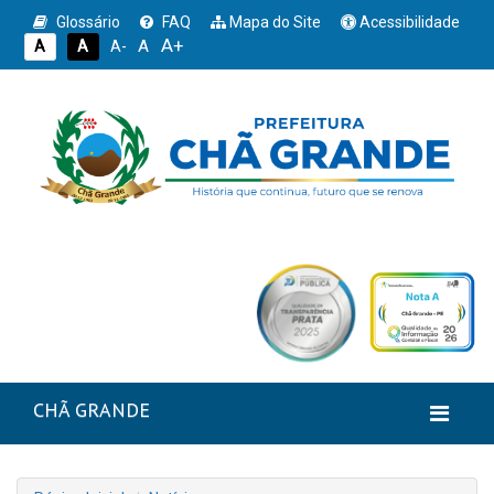
Glossário
FAQ
Mapa do Site
Acessibilidade
A+
A
A
A
A-
CHÃ GRANDE