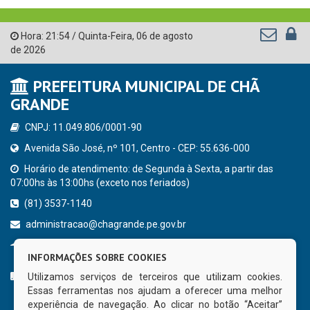
Hora:
21:54
/
Quinta-Feira
,
06 de agosto
de 2026
PREFEITURA MUNICIPAL DE CHÃ
GRANDE
CNPJ: 11.049.806/0001-90
Avenida São José, nº 101, Centro - CEP: 55.636-000
Horário de atendimento: de Segunda à Sexta, a partir das
07:00hs às 13:00hs (exceto nos feriados)
(81) 3537-1140
administracao@chagrande.pe.gov.br
Chã Grande - PE
INFORMAÇÕES SOBRE COOKIES
CURTA NOSSA FAN PAGE
Utilizamos serviços de terceiros que utilizam cookies.
Essas ferramentas nos ajudam a oferecer uma melhor
experiência de navegação. Ao clicar no botão “Aceitar”