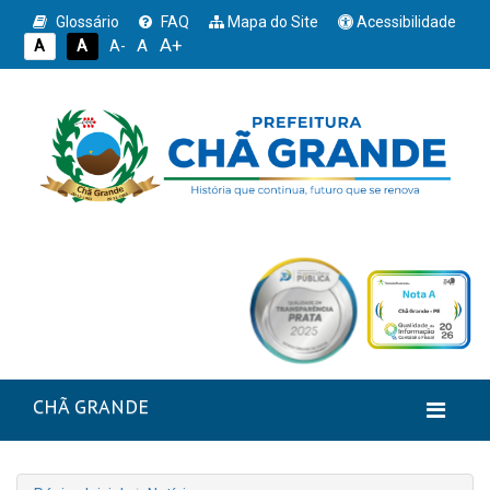
Glossário
FAQ
Mapa do Site
Acessibilidade
A+
A
A
A
A-
CHÃ GRANDE