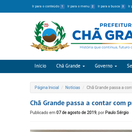
Ir para o conteúdo
Ir para o menu
Ir para a busca
Ir
1
2
3
Início
Chã Grande
Governo
Se
Página Inicial
Notícias
Chã Grande passa a con
Chã Grande passa a contar com p
Publicado em
07 de agosto de 2019
, por
Paulo Sérgio