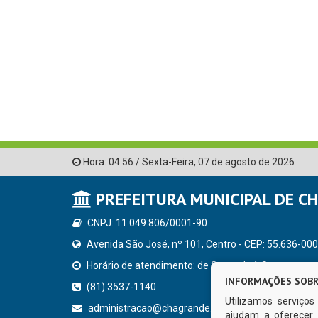
Hora:
04:56
/
Sexta-Feira
,
07 de agosto de 2026
PREFEITURA MUNICIPAL DE C
CNPJ: 11.049.806/0001-90
Avenida São José, nº 101, Centro - CEP: 55.636-000
Horário de atendimento: de Segunda à Sexta, a parti
INFORMAÇÕES SOBR
(81) 3537-1140
Utilizamos serviço
administracao@chagrande.pe.gov.br
ajudam a oferecer 