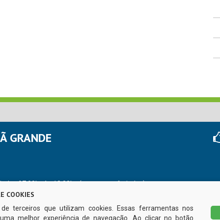
HÃ GRANDE
r das 07:00hs às 13:00hs (exceto nos feriados)
E COOKIES
s de terceiros que utilizam cookies. Essas ferramentas nos
uma melhor experiência de navegação. Ao clicar no botão