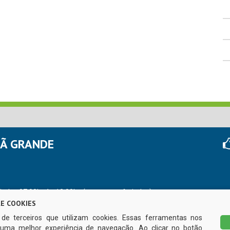
HÃ GRANDE
r das 07:00hs às 13:00hs (exceto nos feriados)
E COOKIES
s de terceiros que utilizam cookies. Essas ferramentas nos
uma melhor experiência de navegação. Ao clicar no botão