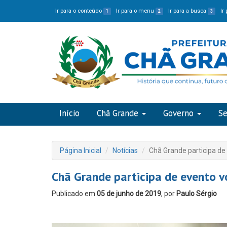
Ir para o conteúdo
Ir para o menu
Ir para a busca
Ir
1
2
3
Início
Chã Grande
Governo
Se
Página Inicial
Notícias
Chã Grande participa de 
Chã Grande participa de evento v
Publicado em
05 de junho de 2019
, por
Paulo Sérgio