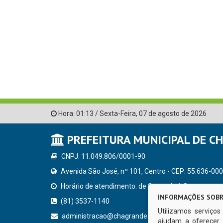
Hora:
01:13
/
Sexta-Feira
,
07 de agosto de 2026
PREFEITURA MUNICIPAL DE C
CNPJ: 11.049.806/0001-90
Avenida São José, nº 101, Centro - CEP: 55.636-000
Horário de atendimento: de Segunda à Sexta, a parti
INFORMAÇÕES SOBR
(81) 3537-1140
Utilizamos serviço
administracao@chagrande.pe.gov.br
ajudam a oferecer 