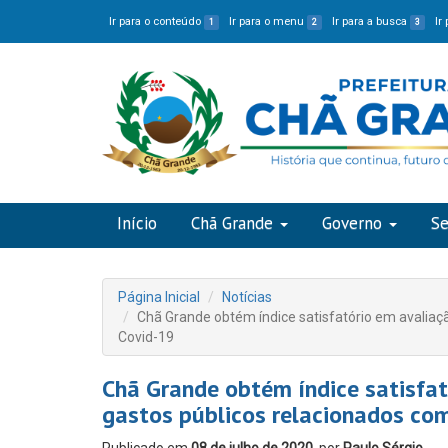
Ir para o conteúdo
Ir para o menu
Ir para a busca
Ir
1
2
3
Início
Chã Grande
Governo
Se
Página Inicial
Notícias
Chã Grande obtém índice satisfatório em avaliaç
Covid-19
Chã Grande obtém índice satisfat
gastos públicos relacionados co