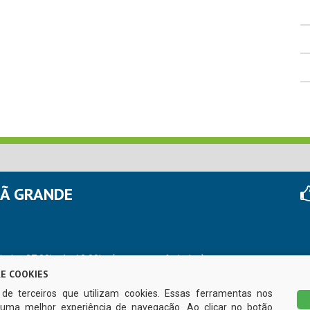
HÃ GRANDE
r das 07:00hs às 13:00hs (exceto nos feriados)
E COOKIES
s de terceiros que utilizam cookies. Essas ferramentas nos
uma melhor experiência de navegação. Ao clicar no botão