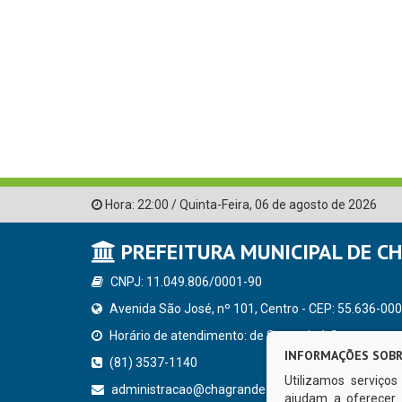
Hora:
22:00
/
Quinta-Feira
,
06 de agosto de 2026
PREFEITURA MUNICIPAL DE C
CNPJ: 11.049.806/0001-90
Avenida São José, nº 101, Centro - CEP: 55.636-000
Horário de atendimento: de Segunda à Sexta, a parti
INFORMAÇÕES SOBR
(81) 3537-1140
Utilizamos serviço
administracao@chagrande.pe.gov.br
ajudam a oferecer 