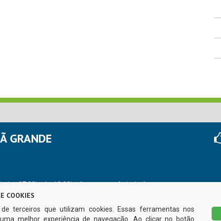
HÃ GRANDE
r das 07:00hs às 13:00hs (exceto nos feriados)
E COOKIES
s de terceiros que utilizam cookies. Essas ferramentas nos
uma melhor experiência de navegação. Ao clicar no botão