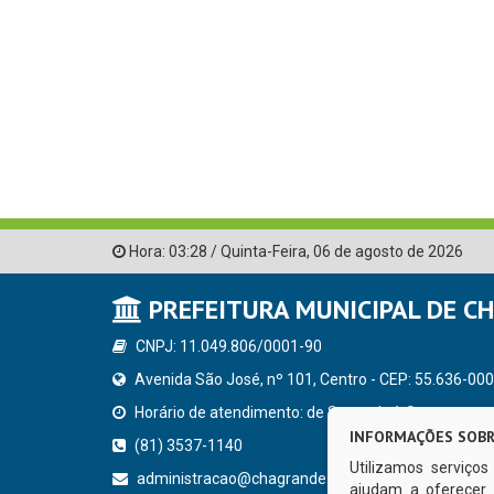
Hora:
03:28
/
Quinta-Feira
,
06 de agosto de 2026
PREFEITURA MUNICIPAL DE C
CNPJ: 11.049.806/0001-90
Avenida São José, nº 101, Centro - CEP: 55.636-000
Horário de atendimento: de Segunda à Sexta, a parti
INFORMAÇÕES SOBR
(81) 3537-1140
Utilizamos serviço
administracao@chagrande.pe.gov.br
ajudam a oferecer 