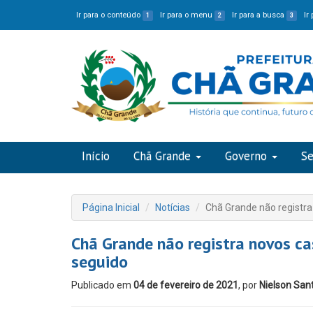
Ir para o conteúdo
Ir para o menu
Ir para a busca
Ir
1
2
3
Início
Chã Grande
Governo
Se
Página Inicial
Notícias
Chã Grande não registra
Chã Grande não registra novos ca
seguido
Publicado em
04 de fevereiro de 2021
, por
Nielson San