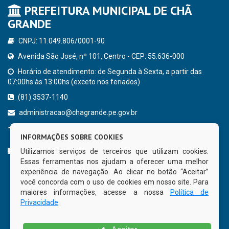
PREFEITURA MUNICIPAL DE CHÃ
GRANDE
CNPJ: 11.049.806/0001-90
Avenida São José, nº 101, Centro - CEP: 55.636-000
Horário de atendimento: de Segunda à Sexta, a partir das
07:00hs às 13:00hs (exceto nos feriados)
(81) 3537-1140
administracao@chagrande.pe.gov.br
Chã Grande - PE
INFORMAÇÕES SOBRE COOKIES
CURTA NOSSA FAN PAGE
Utilizamos serviços de terceiros que utilizam cookies.
Essas ferramentas nos ajudam a oferecer uma melhor
experiência de navegação. Ao clicar no botão “Aceitar”
você concorda com o uso de cookies em nosso site. Para
maiores informações, acesse a nossa
Política de
Privacidade
.