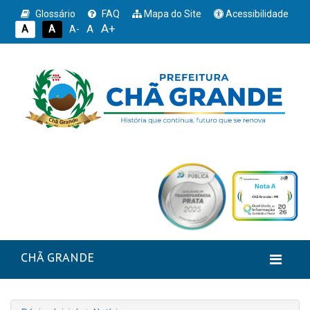
Glossário
FAQ
Mapa do Site
Acessibilidade
A+
A
A
A
A-
CHÃ GRANDE