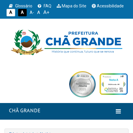
Glossário
FAQ
Mapa do Site
Acessibilidade
A+
A
A
A
A-
CHÃ GRANDE