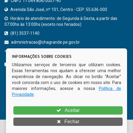
CNPJ: 11.049.806/0001-90
Avenida São José, nº 101, Centro - CEP: 55.636-000
Horário de atendimento: de Segunda à Sexta, a partir das
07:00hs às 13:00hs (exceto nos feriados)
(81) 3537-1140
administracao@chagrande.pe.gov.br
Chã Grande - PE
INFORMAÇÕES SOBRE COOKIES
CURTA NOSSA FAN PAGE
Utilizamos serviços de terceiros que utilizam cookies.
Essas ferramentas nos ajudam a oferecer uma melhor
experiência de navegação. Ao clicar no botão “Aceitar”
você concorda com o uso de cookies em nosso site. Para
maiores informações, acesse a nossa
Política de
Privacidade
.
Aceitar
Fechar
© Copyright 2026 Prefeitura Municipal de Chã Grande | Todos