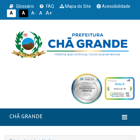
Glossário
FAQ
Mapa do Site
Acessibilidade
A+
A
A
A
A-
CHÃ GRANDE