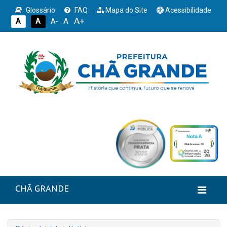
Glossário
FAQ
Mapa do Site
Acessibilidade
A+
A
A
A
A-
CHÃ GRANDE