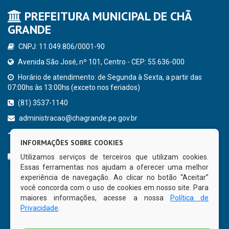
PREFEITURA MUNICIPAL DE CHÃ
GRANDE
CNPJ: 11.049.806/0001-90
Avenida São José, nº 101, Centro - CEP: 55.636-000
Horário de atendimento: de Segunda à Sexta, a partir das
07:00hs às 13:00hs (exceto nos feriados)
(81) 3537-1140
administracao@chagrande.pe.gov.br
Chã Grande - PE
INFORMAÇÕES SOBRE COOKIES
CURTA NOSSA FAN PAGE
Utilizamos serviços de terceiros que utilizam cookies.
Essas ferramentas nos ajudam a oferecer uma melhor
experiência de navegação. Ao clicar no botão “Aceitar”
você concorda com o uso de cookies em nosso site. Para
maiores informações, acesse a nossa
Política de
Privacidade
.