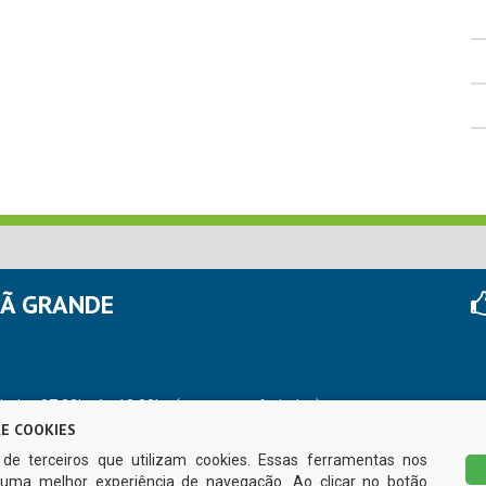
HÃ GRANDE
r das 07:00hs às 13:00hs (exceto nos feriados)
E COOKIES
s de terceiros que utilizam cookies. Essas ferramentas nos
uma melhor experiência de navegação. Ao clicar no botão