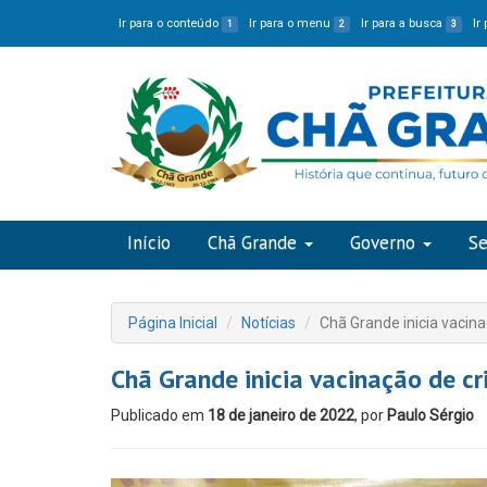
Ir para o conteúdo
Ir para o menu
Ir para a busca
Ir
1
2
3
Início
Chã Grande
Governo
Se
Página Inicial
Notícias
Chã Grande inicia vacina
Chã Grande inicia vacinação de cr
Publicado em
18 de janeiro de 2022
, por
Paulo Sérgio