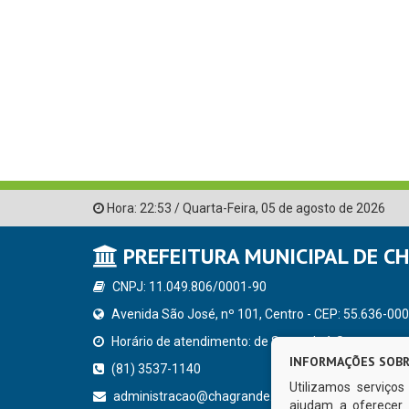
Hora:
22:53
/
Quarta-Feira
,
05 de agosto de 2026
PREFEITURA MUNICIPAL DE C
CNPJ: 11.049.806/0001-90
Avenida São José, nº 101, Centro - CEP: 55.636-000
Horário de atendimento: de Segunda à Sexta, a parti
INFORMAÇÕES SOBR
(81) 3537-1140
Utilizamos serviço
administracao@chagrande.pe.gov.br
ajudam a oferecer 