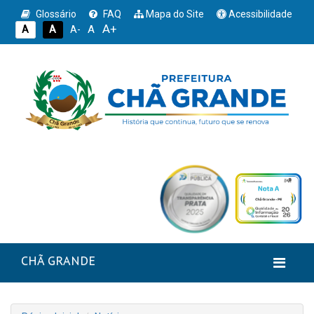
Glossário
FAQ
Mapa do Site
Acessibilidade
A+
A
A
A
A-
CHÃ GRANDE