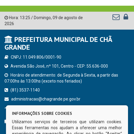
Hora:
13:25
/
Domingo
,
09 de agosto de
2026
PREFEITURA MUNICIPAL DE CHÃ
GRANDE
CNPJ: 11.049.806/0001-90
Avenida São José, nº 101, Centro - CEP: 55.636-000
Horário de atendimento: de Segunda à Sexta, a partir das
07:00hs às 13:00hs (exceto nos feriados)
(81) 3537-1140
administracao@chagrande.pe.gov.br
Chã Grande - PE
INFORMAÇÕES SOBRE COOKIES
CURTA NOSSA FAN PAGE
Utilizamos serviços de terceiros que utilizam cookies.
Essas ferramentas nos ajudam a oferecer uma melhor
experiência de navegação. Ao clicar no botão “Aceitar”