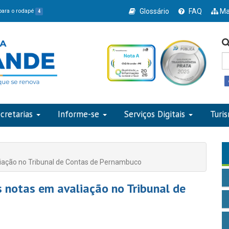
Glossário
FAQ
Ma
 para o rodapé
4
cretarias
Informe-se
Serviços Digitais
Turi
liação no Tribunal de Contas de Pernambuco
s notas em avaliação no Tribunal de