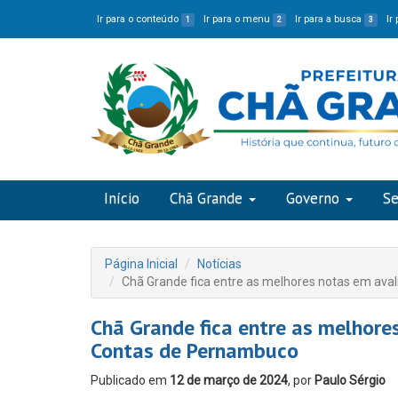
Ir para o conteúdo
Ir para o menu
Ir para a busca
Ir
1
2
3
Início
Chã Grande
Governo
Se
Página Inicial
Notícias
Chã Grande fica entre as melhores notas em ava
Chã Grande fica entre as melhore
Contas de Pernambuco
Publicado em
12 de março de 2024
, por
Paulo Sérgio