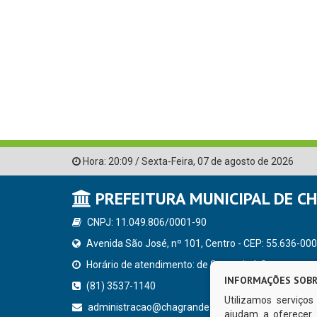
Hora:
20:09
/
Sexta-Feira
,
07 de agosto de 2026
PREFEITURA MUNICIPAL DE C
CNPJ: 11.049.806/0001-90
Avenida São José, nº 101, Centro - CEP: 55.636-000
Horário de atendimento: de Segunda à Sexta, a parti
INFORMAÇÕES SOBR
(81) 3537-1140
Utilizamos serviço
administracao@chagrande.pe.gov.br
ajudam a oferecer 