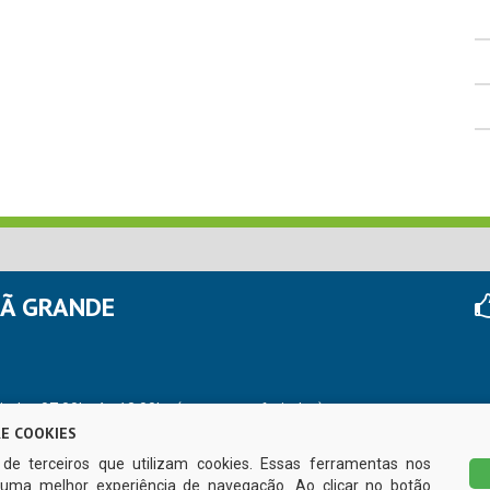
HÃ GRANDE
r das 07:00hs às 13:00hs (exceto nos feriados)
E COOKIES
s de terceiros que utilizam cookies. Essas ferramentas nos
uma melhor experiência de navegação. Ao clicar no botão