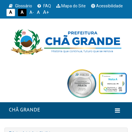
Glossário
FAQ
Mapa do Site
Acessibilidade
A+
A
A
A
A-
CHÃ GRANDE