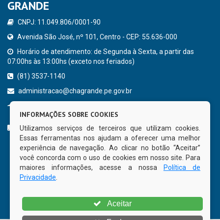
GRANDE
CNPJ: 11.049.806/0001-90
Avenida São José, nº 101, Centro - CEP: 55.636-000
Horário de atendimento: de Segunda à Sexta, a partir das
07:00hs às 13:00hs (exceto nos feriados)
(81) 3537-1140
administracao@chagrande.pe.gov.br
Chã Grande - PE
INFORMAÇÕES SOBRE COOKIES
CURTA NOSSA FAN PAGE
Utilizamos serviços de terceiros que utilizam cookies.
Essas ferramentas nos ajudam a oferecer uma melhor
experiência de navegação. Ao clicar no botão “Aceitar”
você concorda com o uso de cookies em nosso site. Para
maiores informações, acesse a nossa
Política de
Privacidade
.
Aceitar