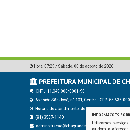
Hora:
07:29
/
Sábado
,
08 de agosto de 2026
PREFEITURA MUNICIPAL DE C
CNPJ: 11.049.806/0001-90
Avenida São José, nº 101, Centro - CEP: 55.636-000
Horário de atendimento: de Segunda à Sexta, a parti
INFORMAÇÕES SOBR
(81) 3537-1140
Utilizamos serviço
administracao@chagrande.pe.gov.br
ajudam a oferecer 