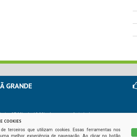
HÃ GRANDE
r das 07:00hs às 13:00hs (exceto nos feriados)
E COOKIES
s de terceiros que utilizam cookies. Essas ferramentas nos
uma melhor experiência de navegação. Ao clicar no botão