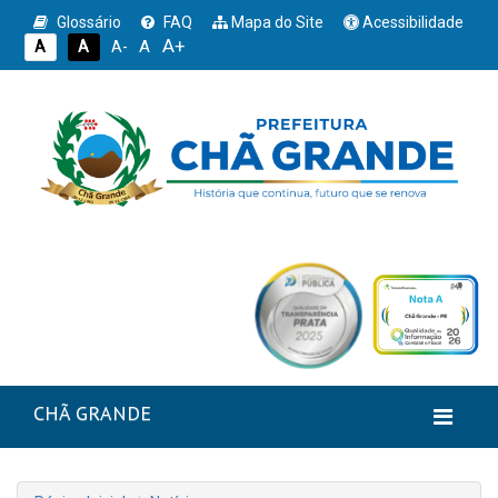
Glossário
FAQ
Mapa do Site
Acessibilidade
A+
A
A
A
A-
CHÃ GRANDE