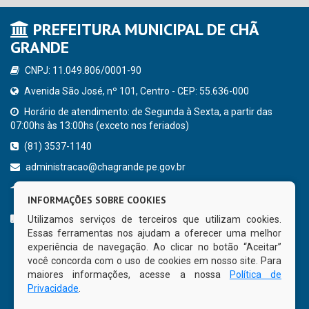
PREFEITURA MUNICIPAL DE CHÃ
GRANDE
CNPJ: 11.049.806/0001-90
Avenida São José, nº 101, Centro - CEP: 55.636-000
Horário de atendimento: de Segunda à Sexta, a partir das
07:00hs às 13:00hs (exceto nos feriados)
(81) 3537-1140
administracao@chagrande.pe.gov.br
Chã Grande - PE
INFORMAÇÕES SOBRE COOKIES
CURTA NOSSA FAN PAGE
Utilizamos serviços de terceiros que utilizam cookies.
Essas ferramentas nos ajudam a oferecer uma melhor
experiência de navegação. Ao clicar no botão “Aceitar”
você concorda com o uso de cookies em nosso site. Para
maiores informações, acesse a nossa
Política de
Privacidade
.