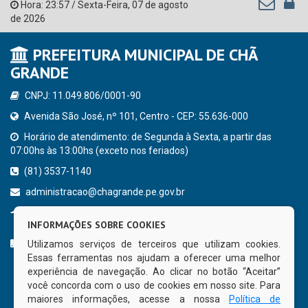
Hora:
23:57
/
Sexta-Feira
,
07 de agosto
de 2026
PREFEITURA MUNICIPAL DE CHÃ
GRANDE
CNPJ: 11.049.806/0001-90
Avenida São José, nº 101, Centro - CEP: 55.636-000
Horário de atendimento: de Segunda à Sexta, a partir das
07:00hs às 13:00hs (exceto nos feriados)
(81) 3537-1140
administracao@chagrande.pe.gov.br
Chã Grande - PE
INFORMAÇÕES SOBRE COOKIES
CURTA NOSSA FAN PAGE
Utilizamos serviços de terceiros que utilizam cookies.
Essas ferramentas nos ajudam a oferecer uma melhor
experiência de navegação. Ao clicar no botão “Aceitar”
você concorda com o uso de cookies em nosso site. Para
maiores informações, acesse a nossa
Política de