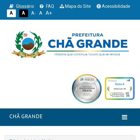
Glossário
FAQ
Mapa do Site
Acessibilidade
A+
A
A
A
A-
CHÃ GRANDE