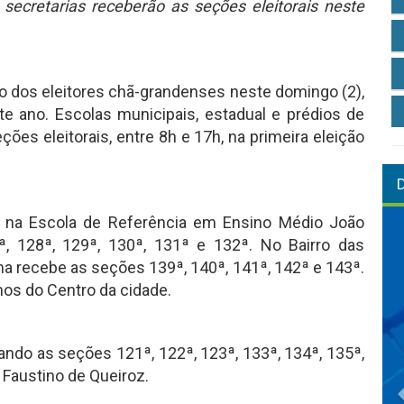
 secretarias receberão as seções eleitorais neste
ão dos eleitores chã-grandenses neste domingo (2),
te ano. Escolas municipais, estadual e prédios de
ões eleitorais, entre 8h e 17h, na primeira eleição
ão na Escola de Referência em Ensino Médio João
, 128ª, 129ª, 130ª, 131ª e 132ª. No Bairro das
ma recebe as seções 139ª, 140ª, 141ª, 142ª e 143ª.
mos do Centro da cidade.
ando as seções 121ª, 122ª, 123ª, 133ª, 134ª, 135ª,
 Faustino de Queiroz.