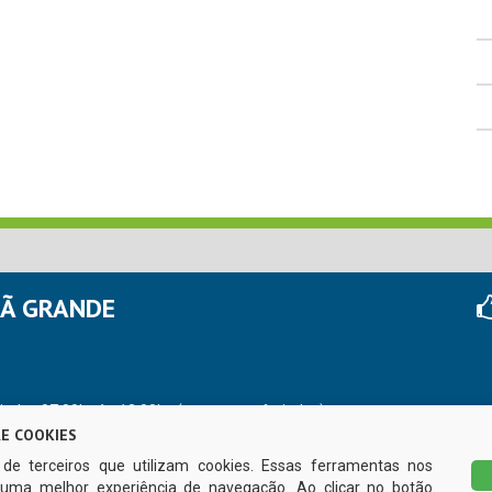
HÃ GRANDE
r das 07:00hs às 13:00hs (exceto nos feriados)
E COOKIES
s de terceiros que utilizam cookies. Essas ferramentas nos
uma melhor experiência de navegação. Ao clicar no botão