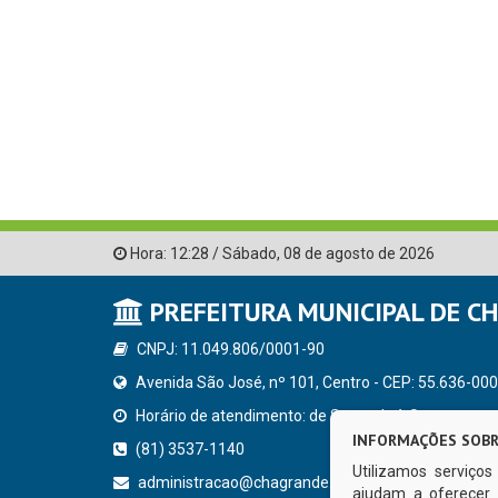
Hora:
12:28
/
Sábado
,
08 de agosto de 2026
PREFEITURA MUNICIPAL DE C
CNPJ: 11.049.806/0001-90
Avenida São José, nº 101, Centro - CEP: 55.636-000
Horário de atendimento: de Segunda à Sexta, a parti
INFORMAÇÕES SOBR
(81) 3537-1140
Utilizamos serviço
administracao@chagrande.pe.gov.br
ajudam a oferecer 