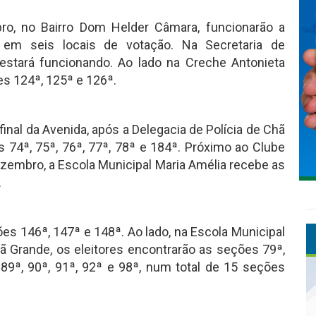
o, no Bairro Dom Helder Câmara, funcionarão a
as em seis locais de votação. Na Secretaria de
estará funcionando. Ao lado na Creche Antonieta
es 124ª, 125ª e 126ª.
inal da Avenida, após a Delegacia de Polícia de Chã
s 74ª, 75ª, 76ª, 77ª, 78ª e 184ª. Próximo ao Clube
zembro, a Escola Municipal Maria Amélia recebe as
.
es 146ª, 147ª e 148ª. Ao lado, na Escola Municipal
ã Grande, os eleitores encontrarão as seções 79ª,
ª, 89ª, 90ª, 91ª, 92ª e 98ª, num total de 15 seções