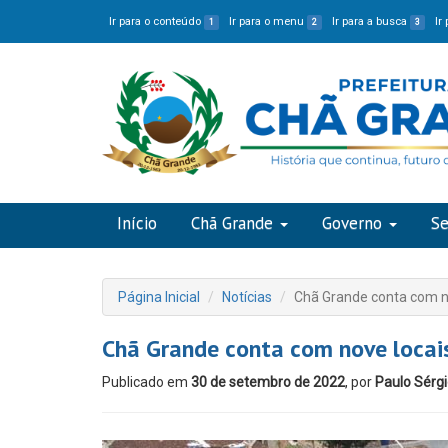
Ir para o conteúdo
Ir para o menu
Ir para a busca
Ir
1
2
3
Início
Chã Grande
Governo
Se
Página Inicial
Notícias
Chã Grande conta com no
Chã Grande conta com nove locais
Publicado em
30 de setembro de 2022
, por
Paulo Sérg