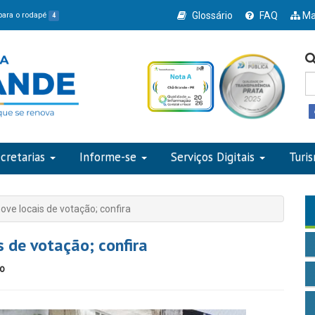
Glossário
FAQ
Ma
 para o rodapé
4
cretarias
Informe-se
Serviços Digitais
Turi
ve locais de votação; confira
 de votação; confira
io