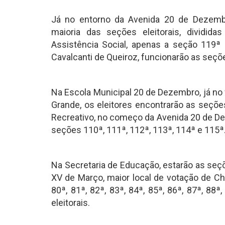
Já no entorno da Avenida 20 de Dezembr
maioria das seções eleitorais, dividid
Assistência Social, apenas a seção 119ª 
Cavalcanti de Queiroz, funcionarão as seçõ
Na Escola Municipal 20 de Dezembro, já no f
Grande, os eleitores encontrarão as seçõe
Recreativo, no começo da Avenida 20 de De
seções 110ª, 111ª, 112ª, 113ª, 114ª e 115ª
Na Secretaria de Educação, estarão as seçõ
XV de Março, maior local de votação de Ch
80ª, 81ª, 82ª, 83ª, 84ª, 85ª, 86ª, 87ª, 88
eleitorais.