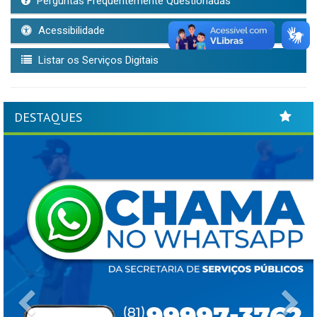
Perguntas Frequentemente Questionadas
Acessibilidade
Listar os Serviços Digitais
DESTAQUES
Previous
Ne