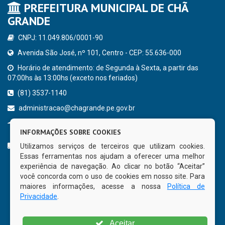
PREFEITURA MUNICIPAL DE CHÃ
GRANDE
CNPJ: 11.049.806/0001-90
Avenida São José, nº 101, Centro - CEP: 55.636-000
Horário de atendimento: de Segunda à Sexta, a partir das
07:00hs às 13:00hs (exceto nos feriados)
(81) 3537-1140
administracao@chagrande.pe.gov.br
Chã Grande - PE
INFORMAÇÕES SOBRE COOKIES
CURTA NOSSA FAN PAGE
Utilizamos serviços de terceiros que utilizam cookies.
Essas ferramentas nos ajudam a oferecer uma melhor
experiência de navegação. Ao clicar no botão “Aceitar”
você concorda com o uso de cookies em nosso site. Para
maiores informações, acesse a nossa
Política de
Privacidade
.
Aceitar