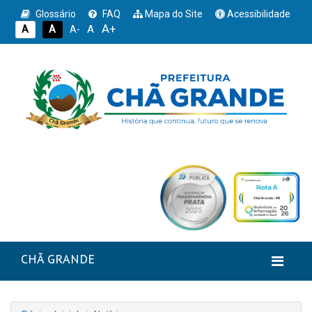
Glossário
FAQ
Mapa do Site
Acessibilidade
A+
A
A
A
A-
CHÃ GRANDE