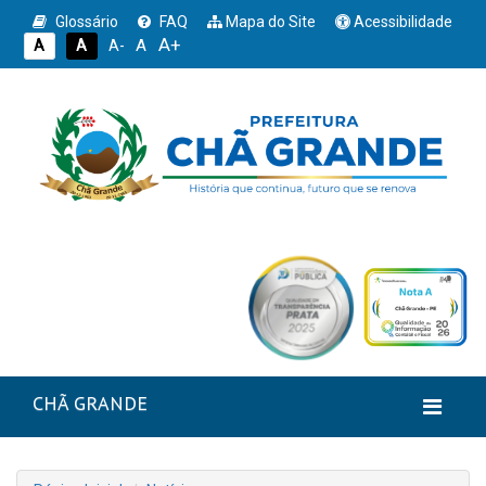
Glossário
FAQ
Mapa do Site
Acessibilidade
A+
A
A
A
A-
CHÃ GRANDE