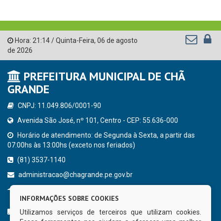
Hora:
21:14
/
Quinta-Feira
,
06 de agosto
de 2026
PREFEITURA MUNICIPAL DE CHÃ
GRANDE
CNPJ: 11.049.806/0001-90
Avenida São José, nº 101, Centro - CEP: 55.636-000
Horário de atendimento: de Segunda à Sexta, a partir das
07:00hs às 13:00hs (exceto nos feriados)
(81) 3537-1140
administracao@chagrande.pe.gov.br
Chã Grande - PE
INFORMAÇÕES SOBRE COOKIES
CURTA NOSSA FAN PAGE
Utilizamos serviços de terceiros que utilizam cookies.