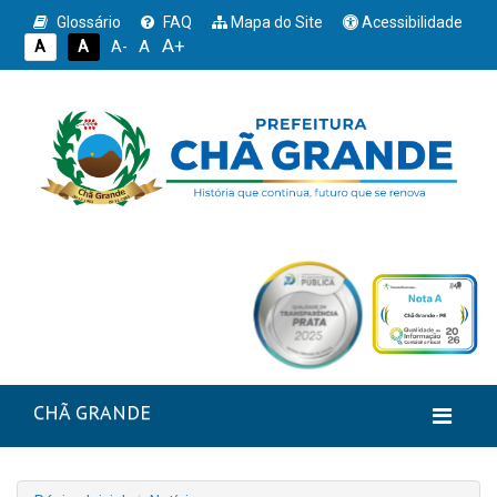
Glossário
FAQ
Mapa do Site
Acessibilidade
A+
A
A
A
A-
CHÃ GRANDE