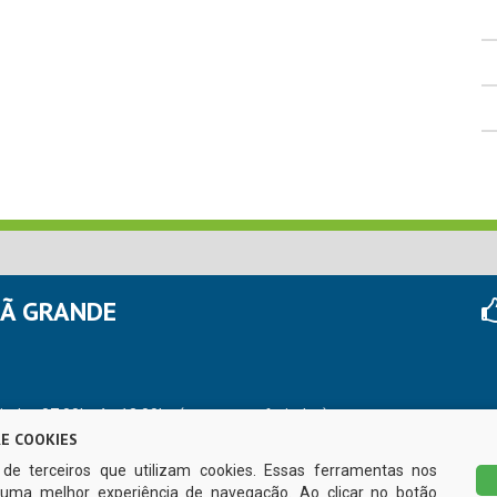
HÃ GRANDE
r das 07:00hs às 13:00hs (exceto nos feriados)
E COOKIES
s de terceiros que utilizam cookies. Essas ferramentas nos
uma melhor experiência de navegação. Ao clicar no botão