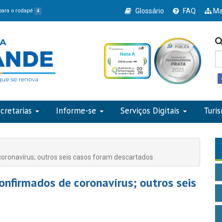
Glossário
FAQ
Ma
 para o rodapé
4
cretarias
Informe-se
Serviços Digitais
Turi
oronavírus; outros seis casos foram descartados
nfirmados de coronavírus; outros seis