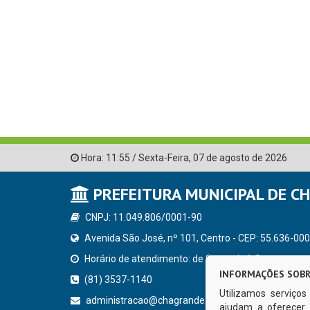
Hora:
11:55
/
Sexta-Feira
,
07 de agosto de 2026
PREFEITURA MUNICIPAL DE C
CNPJ: 11.049.806/0001-90
Avenida São José, nº 101, Centro - CEP: 55.636-000
Horário de atendimento: de Segunda à Sexta, a parti
INFORMAÇÕES SOBR
(81) 3537-1140
Utilizamos serviço
administracao@chagrande.pe.gov.br
ajudam a oferecer 