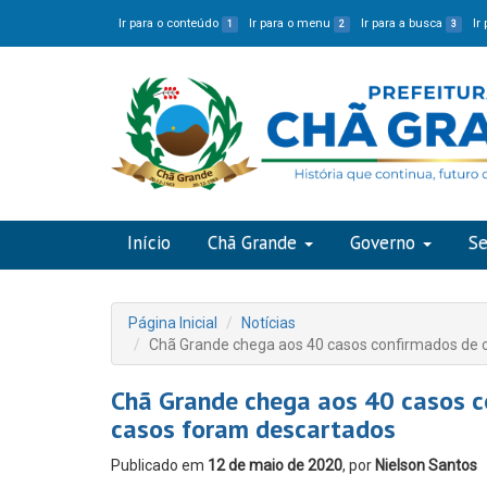
Ir para o conteúdo
Ir para o menu
Ir para a busca
Ir
1
2
3
Início
Chã Grande
Governo
Se
Página Inicial
Notícias
Chã Grande chega aos 40 casos confirmados de c
Chã Grande chega aos 40 casos co
casos foram descartados
Publicado em
12 de maio de 2020
, por
Nielson Santos