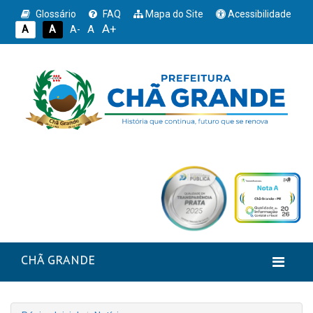
Glossário
FAQ
Mapa do Site
Acessibilidade
A+
A
A
A
A-
CHÃ GRANDE