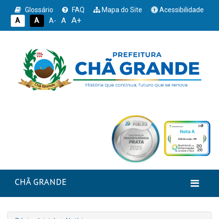
Glossário
FAQ
Mapa do Site
Acessibilidade
A+
A
A
A
A-
CHÃ GRANDE