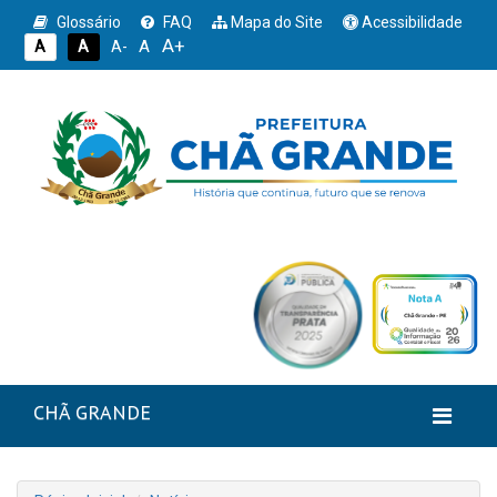
Glossário
FAQ
Mapa do Site
Acessibilidade
A+
A
A
A
A-
CHÃ GRANDE