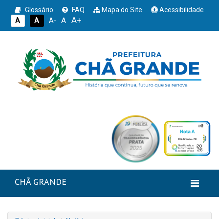
Glossário
FAQ
Mapa do Site
Acessibilidade
A+
A
A
A
A-
CHÃ GRANDE