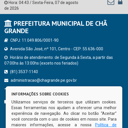
Hora:
04:43
/
Sexta-Feira
,
07 de agosto
de 2026
PREFEITURA MUNICIPAL DE CHÃ
GRANDE
CNPJ: 11.049.806/0001-90
Avenida São José, nº 101, Centro - CEP: 55.636-000
Horário de atendimento: de Segunda à Sexta, a partir das
07:00hs às 13:00hs (exceto nos feriados)
(81) 3537-1140
administracao@chagrande.pe.gov.br
Chã Grande - PE
INFORMAÇÕES SOBRE COOKIES
CURTA NOSSA FAN PAGE
Utilizamos serviços de terceiros que utilizam cookies.
Essas ferramentas nos ajudam a oferecer uma melhor
experiência de navegação. Ao clicar no botão “Aceitar”
você concorda com o uso de cookies em nosso site. Para
maiores informações, acesse a nossa
Política de