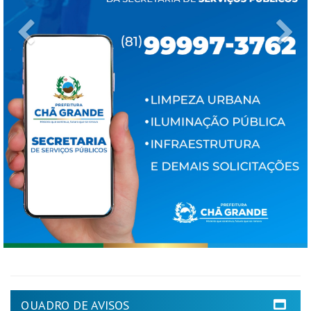
Previous
Ne
QUADRO DE AVISOS