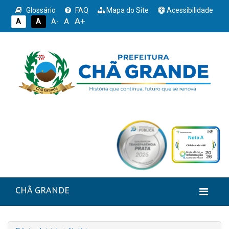
Glossário
FAQ
Mapa do Site
Acessibilidade
A+
A
A
A
A-
CHÃ GRANDE