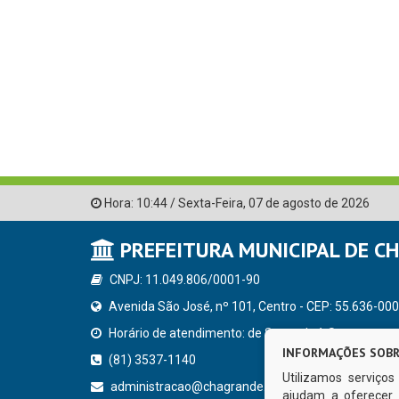
Hora:
10:44
/
Sexta-Feira
,
07 de agosto de 2026
PREFEITURA MUNICIPAL DE C
CNPJ: 11.049.806/0001-90
Avenida São José, nº 101, Centro - CEP: 55.636-000
Horário de atendimento: de Segunda à Sexta, a parti
INFORMAÇÕES SOBR
(81) 3537-1140
Utilizamos serviço
administracao@chagrande.pe.gov.br
ajudam a oferecer 