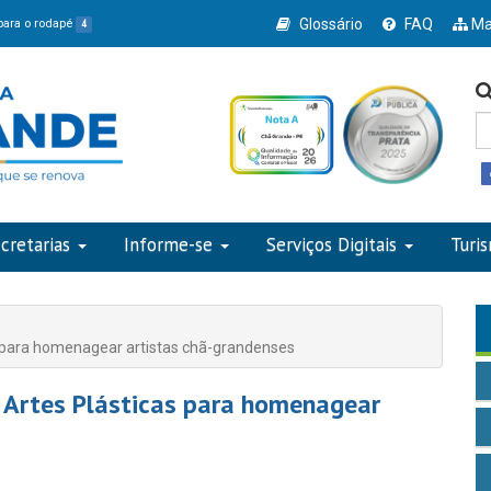
Glossário
FAQ
Ma
 para o rodapé
4
cretarias
Informe-se
Serviços Digitais
Turi
as para homenagear artistas chã-grandenses
e Artes Plásticas para homenagear