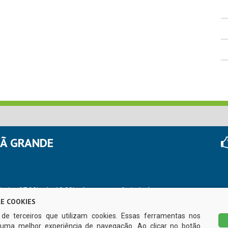
HÃ GRANDE
r das 07:00hs às 13:00hs (exceto nos feriados)
E COOKIES
s de terceiros que utilizam cookies. Essas ferramentas nos
uma melhor experiência de navegação. Ao clicar no botão