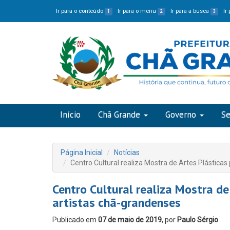
Ir para o conteúdo
Ir para o menu
Ir para a busca
Ir
1
2
3
Início
Chã Grande
Governo
Se
Página Inicial
Notícias
Centro Cultural realiza Mostra de Artes Plástic
Centro Cultural realiza Mostra d
artistas chã-grandenses
Publicado em
07 de maio de 2019
, por
Paulo Sérgio