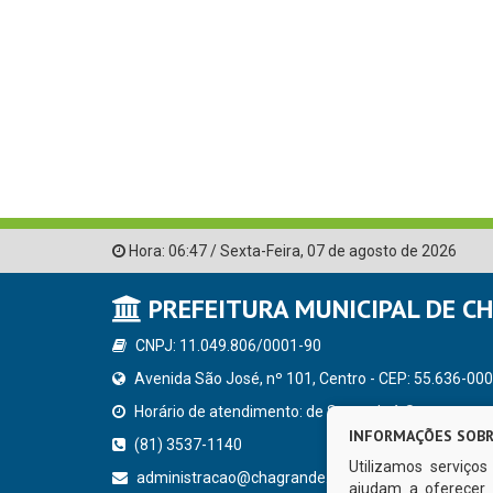
Hora:
06:47
/
Sexta-Feira
,
07 de agosto de 2026
PREFEITURA MUNICIPAL DE C
CNPJ: 11.049.806/0001-90
Avenida São José, nº 101, Centro - CEP: 55.636-000
Horário de atendimento: de Segunda à Sexta, a parti
INFORMAÇÕES SOBR
(81) 3537-1140
Utilizamos serviço
administracao@chagrande.pe.gov.br
ajudam a oferecer 