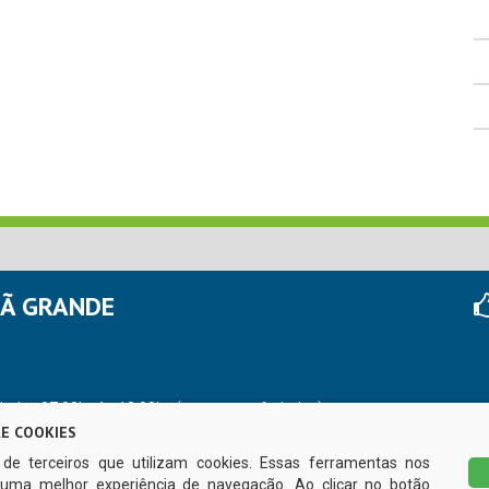
HÃ GRANDE
r das 07:00hs às 13:00hs (exceto nos feriados)
E COOKIES
s de terceiros que utilizam cookies. Essas ferramentas nos
uma melhor experiência de navegação. Ao clicar no botão