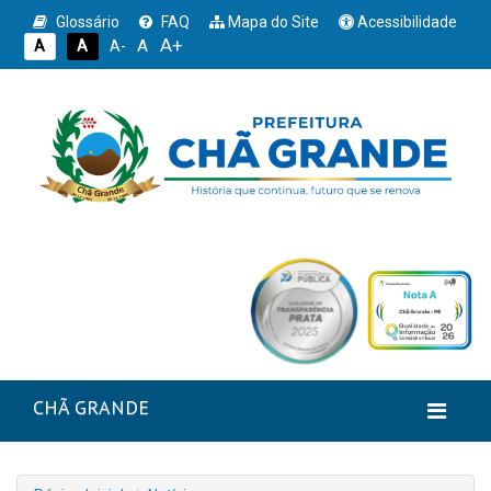
Glossário
FAQ
Mapa do Site
Acessibilidade
A+
A
A
A
A-
CHÃ GRANDE