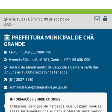
Hora:
13:21
/
Domingo
,
09 de agosto de
2026
PREFEITURA MUNICIPAL DE CHÃ
GRANDE
CNPJ: 11.049.806/0001-90
Avenida São José, nº 101, Centro - CEP: 55.636-000
Horário de atendimento: de Segunda à Sexta, a partir das
07:00hs às 13:00hs (exceto nos feriados)
(81) 3537-1140
administracao@chagrande.pe.gov.br
Chã Grande - PE
INFORMAÇÕES SOBRE COOKIES
CURTA NOSSA FAN PAGE
Utilizamos serviços de terceiros que utilizam cookies.
Essas ferramentas nos ajudam a oferecer uma melhor