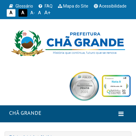
Glossário
FAQ
Mapa do Site
Acessibilidade
A+
A
A
A
A-
CHÃ GRANDE