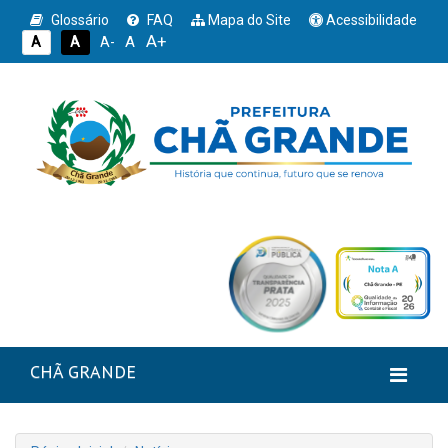
Glossário
FAQ
Mapa do Site
Acessibilidade
A+
A
A
A
A-
CHÃ GRANDE