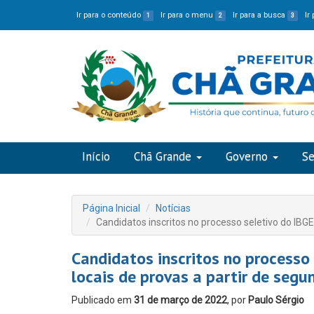
Ir para o conteúdo
Ir para o menu
Ir para a busca
Ir
1
2
3
Início
Chã Grande
Governo
Se
Página Inicial
Notícias
Candidatos inscritos no processo seletivo do IBGE
Candidatos inscritos no processo
locais de provas a partir de segu
Publicado em
31 de março de 2022
, por
Paulo Sérgio