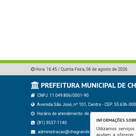
Hora:
16:45
/
Quinta-Feira
,
06 de agosto de 2026
PREFEITURA MUNICIPAL DE C
CNPJ: 11.049.806/0001-90
Avenida São José, nº 101, Centro - CEP: 55.636-000
Horário de atendimento: de Segunda à Sexta, a parti
INFORMAÇÕES SOBR
(81) 3537-1140
Utilizamos serviço
administracao@chagrande.pe.gov.br
ajudam a oferecer 