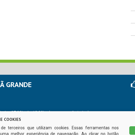
HÃ GRANDE
r das 07:00hs às 13:00hs (exceto nos feriados)
E COOKIES
s de terceiros que utilizam cookies. Essas ferramentas nos
uma melhor experiência de navegação. Ao clicar no botão