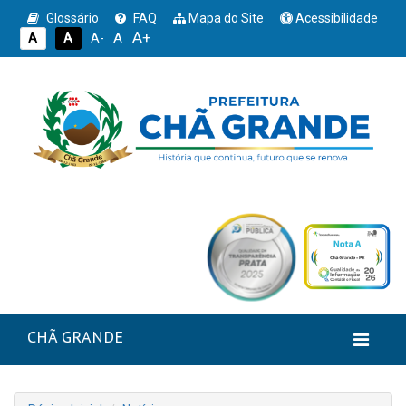
Glossário
FAQ
Mapa do Site
Acessibilidade
A+
A
A
A
A-
CHÃ GRANDE