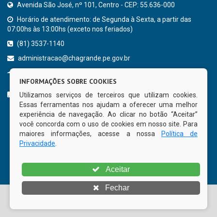
Avenida São José, nº 101, Centro - CEP: 55.636-000
Horário de atendimento: de Segunda à Sexta, a partir das
07:00hs às 13:00hs (exceto nos feriados)
(81) 3537-1140
administracao@chagrande.pe.gov.br
Chã Grande - PE
INFORMAÇÕES SOBRE COOKIES
CURTA NOSSA FAN PAGE
Utilizamos serviços de terceiros que utilizam cookies.
Essas ferramentas nos ajudam a oferecer uma melhor
experiência de navegação. Ao clicar no botão “Aceitar”
você concorda com o uso de cookies em nosso site. Para
maiores informações, acesse a nossa
Política de
Privacidade
.
Aceitar
Fechar
© Copyright 2026 Prefeitura Municipal de Chã Grande | Todos
os direitos reservados