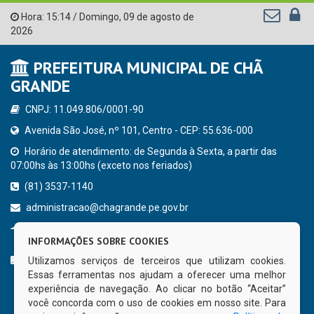
Hora:
15:14
/
Domingo
,
09 de agosto de
2026
PREFEITURA MUNICIPAL DE CHÃ
GRANDE
CNPJ: 11.049.806/0001-90
Avenida São José, nº 101, Centro - CEP: 55.636-000
Horário de atendimento: de Segunda à Sexta, a partir das
07:00hs às 13:00hs (exceto nos feriados)
(81) 3537-1140
administracao@chagrande.pe.gov.br
Chã Grande - PE
INFORMAÇÕES SOBRE COOKIES
CURTA NOSSA FAN PAGE
Utilizamos serviços de terceiros que utilizam cookies.
Essas ferramentas nos ajudam a oferecer uma melhor
experiência de navegação. Ao clicar no botão “Aceitar”
você concorda com o uso de cookies em nosso site. Para