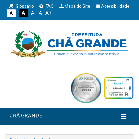
Glossário
FAQ
Mapa do Site
Acessibilidade
A+
A
A
A
A-
CHÃ GRANDE