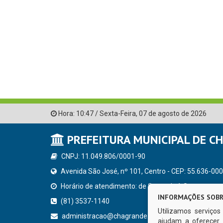
Hora:
10:47
/
Sexta-Feira
,
07 de agosto de 2026
PREFEITURA MUNICIPAL DE C
CNPJ: 11.049.806/0001-90
Avenida São José, nº 101, Centro - CEP: 55.636-000
Horário de atendimento: de Segunda à Sexta, a parti
INFORMAÇÕES SOBR
(81) 3537-1140
Utilizamos serviço
administracao@chagrande.pe.gov.br
ajudam a oferecer 