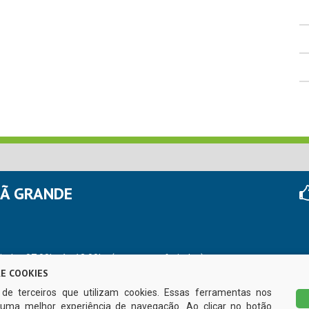
HÃ GRANDE
r das 07:00hs às 13:00hs (exceto nos feriados)
E COOKIES
s de terceiros que utilizam cookies. Essas ferramentas nos
uma melhor experiência de navegação. Ao clicar no botão