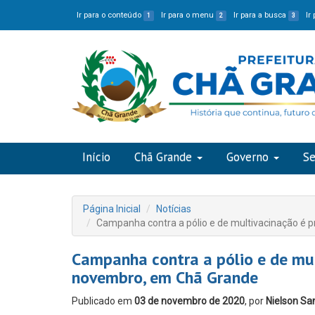
Ir para o conteúdo
Ir para o menu
Ir para a busca
Ir
1
2
3
Início
Chã Grande
Governo
Se
Página Inicial
Notícias
Campanha contra a pólio e de multivacinação é 
Campanha contra a pólio e de mu
novembro, em Chã Grande
Publicado em
03 de novembro de 2020
, por
Nielson Sa