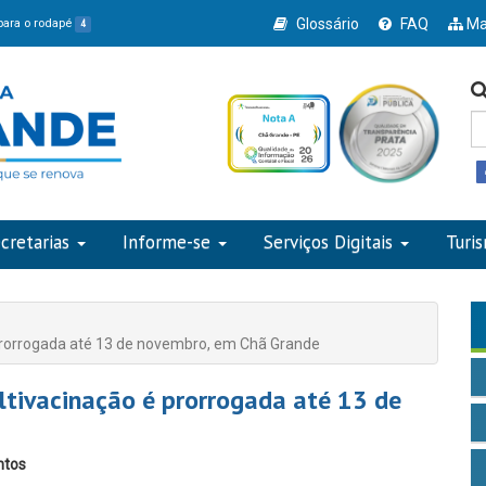
Glossário
FAQ
Ma
 para o rodapé
4
cretarias
Informe-se
Serviços Digitais
Turi
prorrogada até 13 de novembro, em Chã Grande
ltivacinação é prorrogada até 13 de
ntos