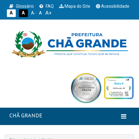
Glossário
FAQ
Mapa do Site
Acessibilidade
A+
A
A
A
A-
CHÃ GRANDE