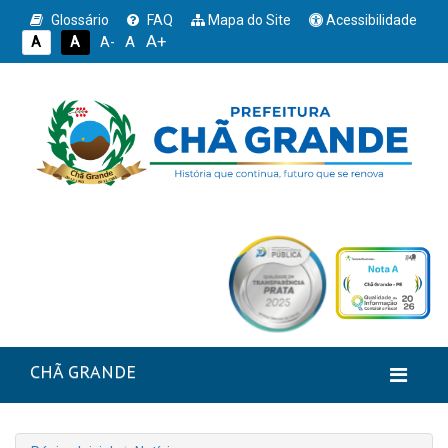
Glossário
FAQ
Mapa do Site
Acessibilidade
A+
A
A
A
A-
CHÃ GRANDE