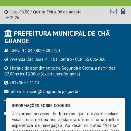
Hora:
06:08
/
Quinta-Feira
,
06 de agosto
de 2026
PREFEITURA MUNICIPAL DE CHÃ
GRANDE
CNPJ: 11.049.806/0001-90
Avenida São José, nº 101, Centro - CEP: 55.636-000
Horário de atendimento: de Segunda à Sexta, a partir das
07:00hs às 13:00hs (exceto nos feriados)
(81) 3537-1140
administracao@chagrande.pe.gov.br
Chã Grande - PE
INFORMAÇÕES SOBRE COOKIES
CURTA NOSSA FAN PAGE
Utilizamos serviços de terceiros que utilizam cookies.
Essas ferramentas nos ajudam a oferecer uma melhor
experiência de navegação. Ao clicar no botão “Aceitar”