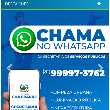
DESTAQUES
Previous
Ne