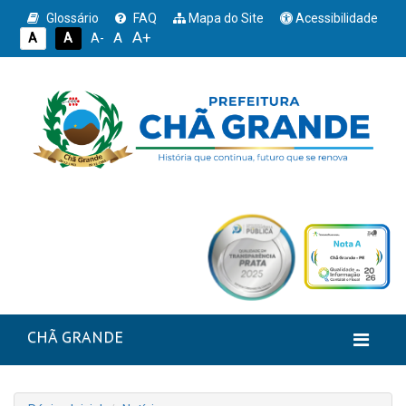
Glossário
FAQ
Mapa do Site
Acessibilidade
A+
A
A
A
A-
CHÃ GRANDE