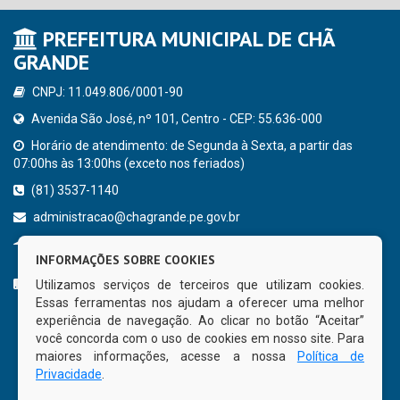
PREFEITURA MUNICIPAL DE CHÃ
GRANDE
CNPJ: 11.049.806/0001-90
Avenida São José, nº 101, Centro - CEP: 55.636-000
Horário de atendimento: de Segunda à Sexta, a partir das
07:00hs às 13:00hs (exceto nos feriados)
(81) 3537-1140
administracao@chagrande.pe.gov.br
Chã Grande - PE
INFORMAÇÕES SOBRE COOKIES
CURTA NOSSA FAN PAGE
Utilizamos serviços de terceiros que utilizam cookies.
Essas ferramentas nos ajudam a oferecer uma melhor
experiência de navegação. Ao clicar no botão “Aceitar”
você concorda com o uso de cookies em nosso site. Para
maiores informações, acesse a nossa
Política de
Privacidade
.