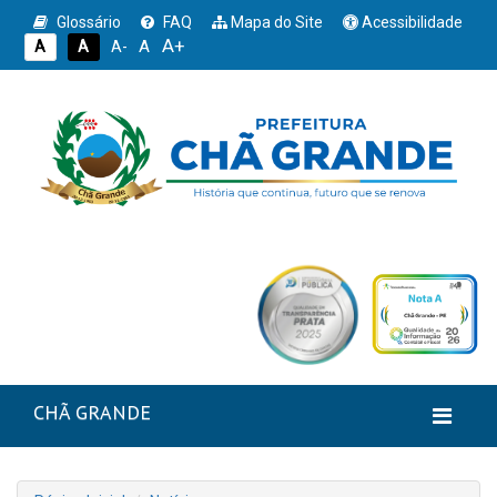
Glossário
FAQ
Mapa do Site
Acessibilidade
A+
A
A
A
A-
CHÃ GRANDE