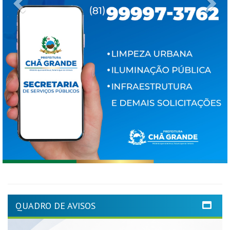
Previous
Ne
QUADRO DE AVISOS