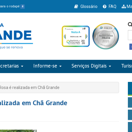
Glossário
FAQ
Ma
 para o rodapé
4
cretarias
Informe-se
Serviços Digitais
Turi
osa é realizada em Chã Grande
alizada em Chã Grande