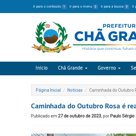
Ir para o conteúdo
Ir para o menu
Ir para a busca
Ir
1
2
3
Início
Chã Grande
Governo
Se
Página Inicial
Notícias
Caminhada do Outubro R
Caminhada do Outubro Rosa é re
Publicado em
27 de outubro de 2023
, por
Paulo Sérgio