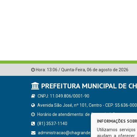
Hora:
13:06
/
Quinta-Feira
,
06 de agosto de 2026
PREFEITURA MUNICIPAL DE C
CNPJ: 11.049.806/0001-90
Avenida São José, nº 101, Centro - CEP: 55.636-000
Horário de atendimento: de Segunda à Sexta, a parti
INFORMAÇÕES SOBR
(81) 3537-1140
Utilizamos serviço
administracao@chagrande.pe.gov.br
ajudam a oferecer 