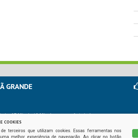
HÃ GRANDE
r das 07:00hs às 13:00hs (exceto nos feriados)
E COOKIES
s de terceiros que utilizam cookies. Essas ferramentas nos
uma melhor experiência de navegação. Ao clicar no botão