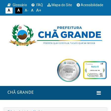
Glossário
FAQ
Mapa do Site
Acessibilidade
A+
A
A
A
A-
CHÃ GRANDE