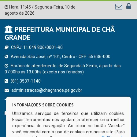
Hora:
11:45
/
Segunda-Feira
,
10 de
agosto de 2026
PREFEITURA MUNICIPAL DE CHÃ
GRANDE
CNPJ: 11.049.806/0001-90
Avenida São José, nº 101, Centro - CEP: 55.636-000
Horário de atendimento: de Segunda à Sexta, a partir das
07:00hs às 13:00hs (exceto nos feriados)
(81) 3537-1140
administracao@chagrande.pe.gov.br
Chã Grande - PE
INFORMAÇÕES SOBRE COOKIES
CURTA NOSSA FAN PAGE
Utilizamos serviços de terceiros que utilizam cookies.
Essas ferramentas nos ajudam a oferecer uma melhor
experiência de navegação. Ao clicar no botão “Aceitar”
você concorda com o uso de cookies em nosso site. Para