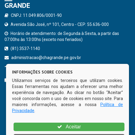
GRANDE
CNPJ: 11.049.806/0001-90
Avenida São José, nº 101, Centro - CEP: 55.636-000
Horário de atendimento: de Segunda à Sexta, a partir das
07:00hs às 13:00hs (exceto nos feriados)
(81) 3537-1140
administracao@chagrande.pe.gov.br
Chã Grande - PE
INFORMAÇÕES SOBRE COOKIES
CURTA NOSSA FAN PAGE
Utilizamos serviços de terceiros que utilizam cookies.
Essas ferramentas nos ajudam a oferecer uma melhor
experiência de navegação. Ao clicar no botão “Aceitar”
você concorda com o uso de cookies em nosso site. Para
maiores informações, acesse a nossa
Política de
Privacidade
.
Aceitar