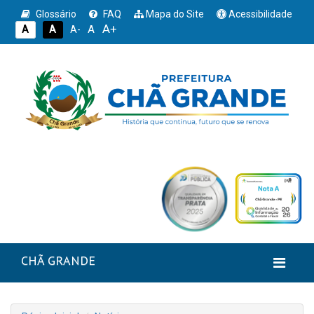
Glossário
FAQ
Mapa do Site
Acessibilidade
A+
A
A
A
A-
CHÃ GRANDE