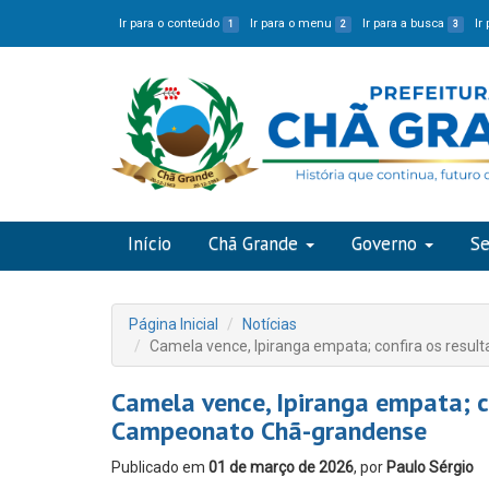
Ir para o conteúdo
Ir para o menu
Ir para a busca
Ir
1
2
3
Início
Chã Grande
Governo
Se
Página Inicial
Notícias
Camela vence, Ipiranga empata; confira os resu
Camela vence, Ipiranga empata; c
Campeonato Chã-grandense
Publicado em
01 de março de 2026
, por
Paulo Sérgio