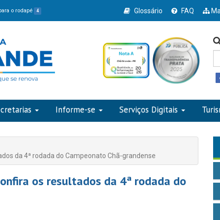
Glossário
FAQ
Ma
 para o rodapé
4
cretarias
Informe-se
Serviços Digitais
Turi
ltados da 4ª rodada do Campeonato Chã-grandense
onfira os resultados da 4ª rodada do