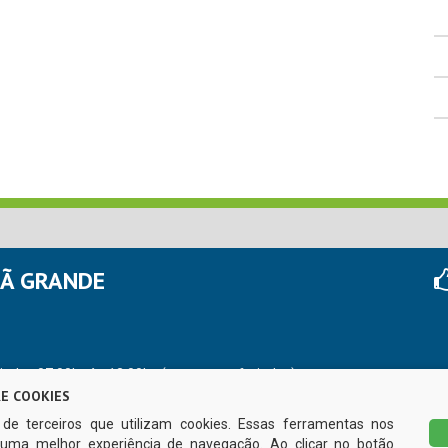
HÃ GRANDE
r das 07:00hs às 13:00hs (exceto nos feriados)
E COOKIES
s de terceiros que utilizam cookies. Essas ferramentas nos
uma melhor experiência de navegação. Ao clicar no botão