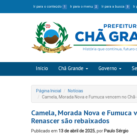
Ir para o conteúdo
Ir para o menu
Ir para a busca
Ir
1
2
3
Início
Chã Grande
Governo
Se
Página Inicial
Notícias
Camela, Morada Nova e Fumuca vencem no Chã-g
Camela, Morada Nova e Fumuca v
Renascer são rebaixados
Publicado em
13 de abril de 2025
, por
Paulo Sérgio