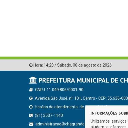
Hora:
14:20
/
Sábado
,
08 de agosto de 2026
PREFEITURA MUNICIPAL DE C
CNPJ: 11.049.806/0001-90
Avenida São José, nº 101, Centro - CEP: 55.636-000
Horário de atendimento: de Segunda à Sexta, a parti
INFORMAÇÕES SOBR
(81) 3537-1140
Utilizamos serviço
administracao@chagrande.pe.gov.br
ajudam a oferecer 