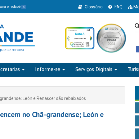
Glossário
FAQ
Ma
 para o rodapé
4
cretarias
Informe-se
Serviços Digitais
Turi
randense; León e Renascer são rebaixados
encem no Chã-grandense; León e