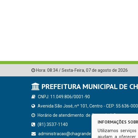
Hora:
08:34
/
Sexta-Feira
,
07 de agosto de 2026
PREFEITURA MUNICIPAL DE C
CNPJ: 11.049.806/0001-90
Avenida São José, nº 101, Centro - CEP: 55.636-000
Horário de atendimento: de Segunda à Sexta, a parti
INFORMAÇÕES SOBR
(81) 3537-1140
Utilizamos serviço
administracao@chagrande.pe.gov.br
ajudam a oferecer 