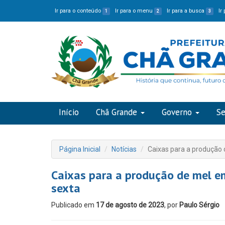
Ir para o conteúdo
Ir para o menu
Ir para a busca
Ir
1
2
3
Início
Chã Grande
Governo
Se
Página Inicial
Notícias
Caixas para a produção
Caixas para a produção de mel e
sexta
Publicado em
17 de agosto de 2023
, por
Paulo Sérgio