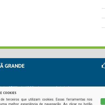
HÃ GRANDE
r das 07:00hs às 13:00hs (exceto nos feriados)
E COOKIES
s de terceiros que utilizam cookies. Essas ferramentas nos
uma melhor experiência de navegação. Ao clicar no botão