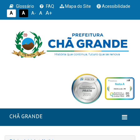
Glossário
FAQ
Mapa do Site
Acessibilidade
A+
A
A
A
A-
CHÃ GRANDE