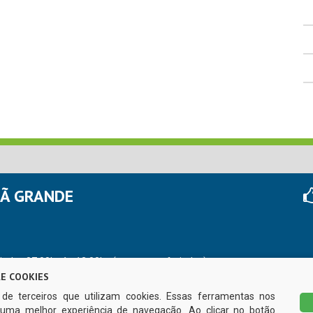
HÃ GRANDE
r das 07:00hs às 13:00hs (exceto nos feriados)
E COOKIES
s de terceiros que utilizam cookies. Essas ferramentas nos
uma melhor experiência de navegação. Ao clicar no botão