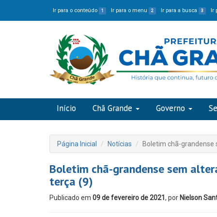
Ir para o conteúdo
Ir para o menu
Ir para a busca
Ir
1
2
3
Início
Chã Grande
Governo
Se
Página Inicial
Notícias
Boletim chã-grandense 
Boletim chã-grandense sem alter
terça (9)
Publicado em
09 de fevereiro de 2021
, por
Nielson San