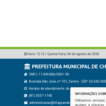
Hora:
12:12
/
Quinta-Feira
,
06 de agosto de 2026
PREFEITURA MUNICIPAL DE C
CNPJ: 11.049.806/0001-90
Avenida São José, nº 101, Centro - CEP: 55.636-000
Horário de atendimento: de Segunda à Sexta, a parti
INFORMAÇÕES SOBR
(81) 3537-1140
Utilizamos serviço
administracao@chagrande.pe.gov.br
ajudam a oferecer 