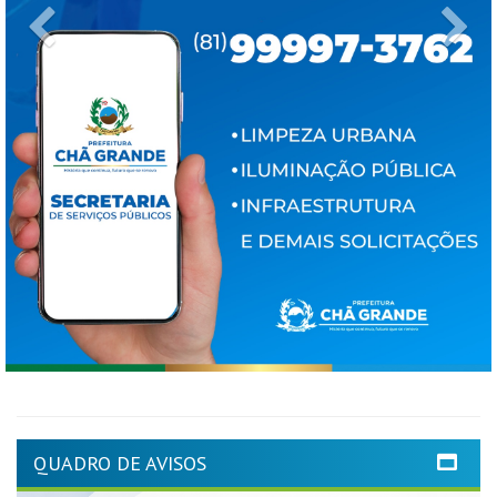
Previous
Ne
QUADRO DE AVISOS