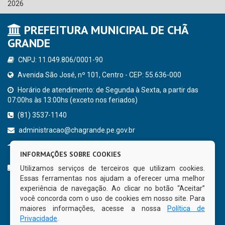
2026
PREFEITURA MUNICIPAL DE CHÃ
GRANDE
CNPJ: 11.049.806/0001-90
Avenida São José, nº 101, Centro - CEP: 55.636-000
Horário de atendimento: de Segunda à Sexta, a partir das
07:00hs às 13:00hs (exceto nos feriados)
(81) 3537-1140
administracao@chagrande.pe.gov.br
Chã Grande - PE
INFORMAÇÕES SOBRE COOKIES
CURTA NOSSA FAN PAGE
Utilizamos serviços de terceiros que utilizam cookies.
Essas ferramentas nos ajudam a oferecer uma melhor
experiência de navegação. Ao clicar no botão “Aceitar”
você concorda com o uso de cookies em nosso site. Para
maiores informações, acesse a nossa
Política de
Privacidade
.