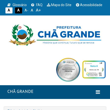
Glossário
FAQ
Mapa do Site
Acessibilidade
A+
A
A
A
A-
CHÃ GRANDE