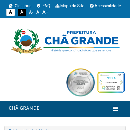
Glossário
FAQ
Mapa do Site
Acessibilidade
A+
A
A
A
A-
CHÃ GRANDE