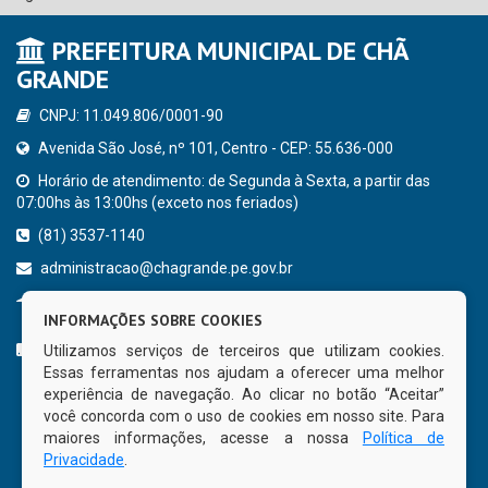
PREFEITURA MUNICIPAL DE CHÃ
GRANDE
CNPJ: 11.049.806/0001-90
Avenida São José, nº 101, Centro - CEP: 55.636-000
Horário de atendimento: de Segunda à Sexta, a partir das
07:00hs às 13:00hs (exceto nos feriados)
(81) 3537-1140
administracao@chagrande.pe.gov.br
Chã Grande - PE
INFORMAÇÕES SOBRE COOKIES
CURTA NOSSA FAN PAGE
Utilizamos serviços de terceiros que utilizam cookies.
Essas ferramentas nos ajudam a oferecer uma melhor
experiência de navegação. Ao clicar no botão “Aceitar”
você concorda com o uso de cookies em nosso site. Para
maiores informações, acesse a nossa
Política de
Privacidade
.